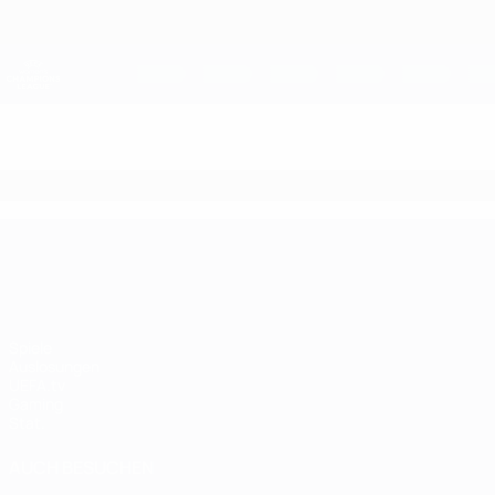
Direkt
zum
Hauptinhalt
UEFA Women's Champions League
Live-Ergebnisse &amp; Statistiken
UEFA Women's Champions League
UEFA Women's Champions League
Spiele
Auslosungen
UEFA.tv
Gaming
Stat.
AUCH BESUCHEN