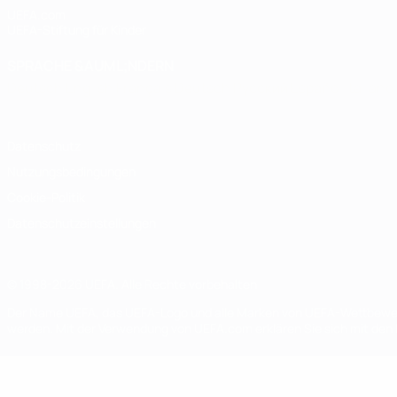
UEFA.com
UEFA-Stiftung für Kinder
SPRACHE &AUML;NDERN
Deutsch
English
Français
Deutsch
Русский
Español
Italiano
Datenschutz
Nutzungsbedingungen
Cookie-Politik
Datenschutzeinstellungen
© 1998-2026 UEFA. Alle Rechte vorbehalten
Der Name UEFA, das UEFA-Logo und alle Marken von UEFA-Wettbewerb
werden. Mit der Verwendung von UEFA.com erklären Sie sich mit den