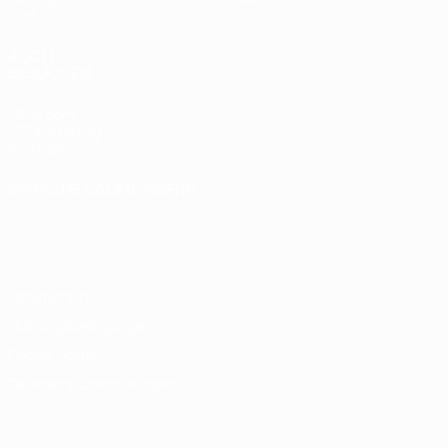
Stat.
AUCH
BESUCHEN
UEFA.com
UEFA-Stiftung
für Kinder
SPRACHE &AUML;NDERN
Deutsch
English
Français
Deutsch
Русский
Español
Italiano
Português
Datenschutz
Nutzungsbedingungen
Cookie-Politik
Datenschutzeinstellungen