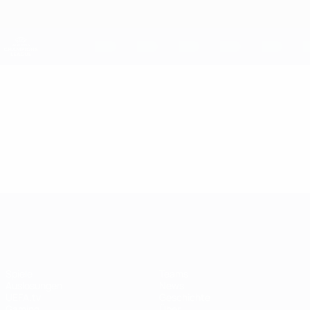
Direkt
zum
Hauptinhalt
UEFA Women's Champions League
Erhalten
Live-Ergebnisse &amp; Statistiken
UEFA Women's Champions League
Video
Highlights
UEFA Women's Champions League
Spiele
Teams
Auslosungen
News
UEFA.tv
Geschichte
Gaming
Über