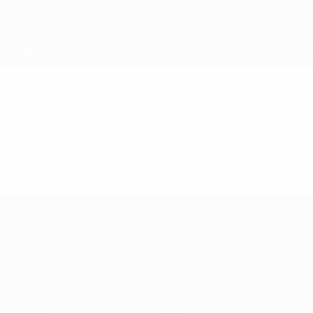
Direkt
zum
Hauptinhalt
UEFA Women's Champions League
Erhalten
Live-Ergebnisse &amp; Statistiken
UEFA Women's Champions League
Video
Highlights
UEFA Women's Champions League
Spiele
Teams
Auslosungen
News
UEFA.tv
Geschichte
Gaming
Über