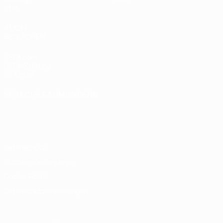
Stat.
AUCH
BESUCHEN
UEFA.com
UEFA-Stiftung
für Kinder
SPRACHE &AUML;NDERN
Deutsch
English
Français
Deutsch
Русский
Español
Italiano
Português
Datenschutz
Nutzungsbedingungen
Cookie-Politik
Datenschutzeinstellungen