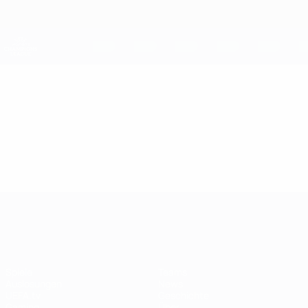
Direkt
zum
Hauptinhalt
UEFA Women's Champions League
Erhalten
Live-Ergebnisse &amp; Statistiken
UEFA Women's Champions League
Video
Highlights
UEFA Women's Champions League
Spiele
Teams
Auslosungen
News
UEFA.tv
Geschichte
Gaming
Über