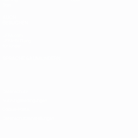
Stat.
AUCH
BESUCHEN
UEFA.com
UEFA-Stiftung
für Kinder
SPRACHE &AUML;NDERN
Deutsch
English
Français
Deutsch
Русский
Español
Italiano
Português
Datenschutz
Nutzungsbedingungen
Cookie-Politik
Datenschutzeinstellungen