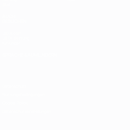
Stat.
AUCH
BESUCHEN
UEFA.com
UEFA-Stiftung
für Kinder
SPRACHE &AUML;NDERN
Deutsch
English
Français
Deutsch
Русский
Español
Italiano
Português
Datenschutz
Nutzungsbedingungen
Cookie-Politik
Datenschutzeinstellungen