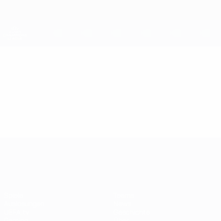
Direkt
zum
Hauptinhalt
UEFA Women's Champions League
Erhalten
Live-Ergebnisse &amp; Statistiken
UEFA Women's Champions League
Video
Highlights
UEFA Women's Champions League
Spiele
Teams
Auslosungen
News
UEFA.tv
Geschichte
Gaming
Über