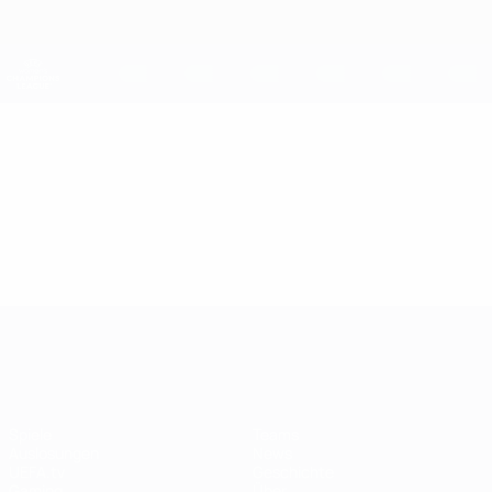
Direkt
zum
Hauptinhalt
UEFA Women's Champions League
Erhalten
Live-Ergebnisse &amp; Statistiken
UEFA Women's Champions League
Video
Highlights
UEFA Women's Champions League
Spiele
Teams
Auslosungen
News
UEFA.tv
Geschichte
Gaming
Über