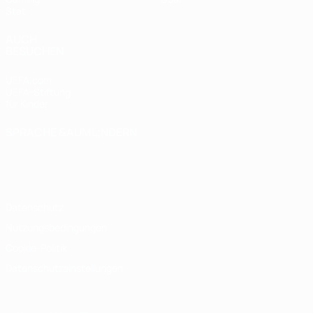
Stat.
AUCH
BESUCHEN
UEFA.com
UEFA-Stiftung
für Kinder
SPRACHE &AUML;NDERN
Deutsch
English
Français
Deutsch
Русский
Español
Italiano
Português
Datenschutz
Nutzungsbedingungen
Cookie-Politik
Datenschutzeinstellungen