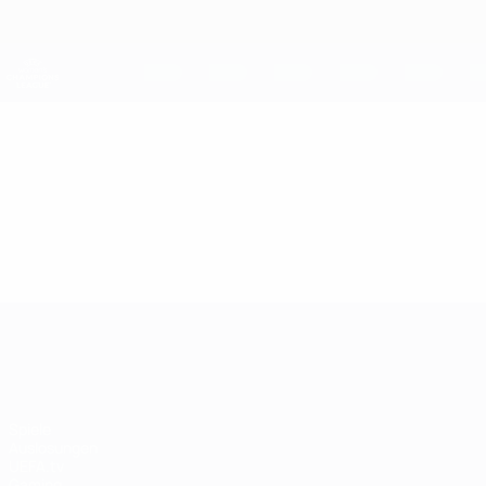
Direkt
zum
Hauptinhalt
UEFA Women's Champions League
Live-Ergebnisse &amp; Statistiken
UEFA Women's Champions League
Video
Highlights
UEFA Women's Champions League
Spiele
Auslosungen
UEFA.tv
Gaming