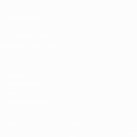
Stat.
AUCH BESUCHEN
UEFA.com
UEFA-Stiftung für Kinder
SPRACHE &AUML;NDERN
Deutsch
English
Français
Deutsch
Русский
Español
Italiano
Datenschutz
Nutzungsbedingungen
Cookie-Politik
Datenschutzeinstellungen
© 1998-2026 UEFA. Alle Rechte vorbehalten
Der Name UEFA, das UEFA-Logo und alle Marken von UEFA-Wettbewerb