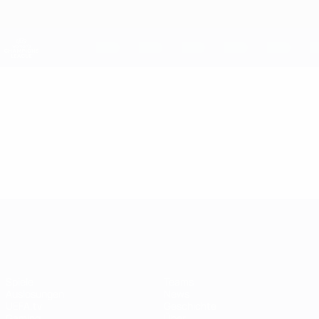
Direkt
zum
Hauptinhalt
UEFA Women's Champions League
Erhalten
Live-Ergebnisse &amp; Statistiken
UEFA Women's Champions League
Video
Im Fokus
UEFA Women's Champions League
Spiele
Teams
Auslosungen
News
UEFA.tv
Geschichte
Gaming
Über