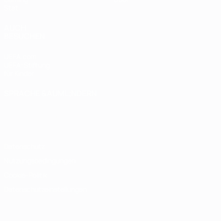
Stat.
AUCH
BESUCHEN
UEFA.com
UEFA-Stiftung
für Kinder
SPRACHE &AUML;NDERN
Deutsch
English
Français
Deutsch
Русский
Español
Italiano
Português
Datenschutz
Nutzungsbedingungen
Cookie-Politik
Datenschutzeinstellungen