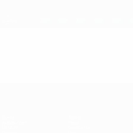
Direkt
zum
Hauptinhalt
UEFA Women's Champions League
Erhalten
Live-Ergebnisse &amp; Statistiken
UEFA Women's Champions League
Video
Im Fokus
UEFA Women's Champions League
Spiele
Teams
Auslosungen
News
UEFA.tv
Geschichte
Gaming
Über