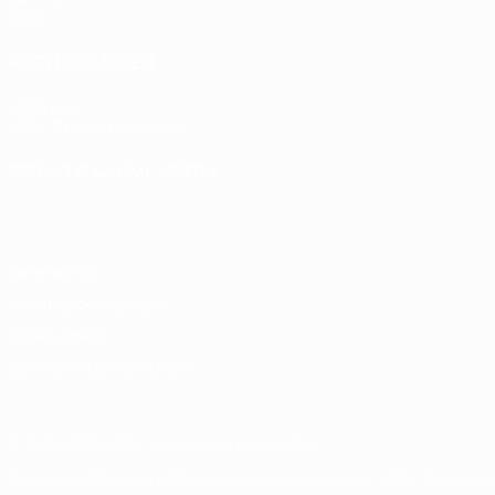
Stat.
AUCH BESUCHEN
UEFA.com
UEFA-Stiftung für Kinder
SPRACHE &AUML;NDERN
Deutsch
English
Français
Deutsch
Русский
Español
Italiano
Datenschutz
Nutzungsbedingungen
Cookie-Politik
Datenschutzeinstellungen
© 1998-2026 UEFA. Alle Rechte vorbehalten
Der Name UEFA, das UEFA-Logo und alle Marken von UEFA-Wettbewerb