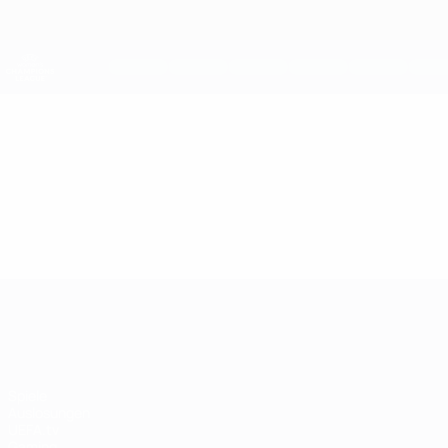
Direkt
zum
Hauptinhalt
UEFA Women's Champions League
Live-Ergebnisse &amp; Statistiken
UEFA Women's Champions League
Video
Im Fokus
UEFA Women's Champions League
Spiele
Auslosungen
UEFA.tv
Gaming