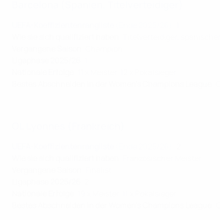
Barcelona (Spanien, Titelverteidiger)
UEFA-Koeffizientenrangliste
(Ende 2025/26)
: 1.
Wie sie sich qualifiziert haben
: Titelverteidiger, spanische
Vergangene Saison
: Champion
Ligaphase 2025/26
: 1.
Nationale Erfolge
: 11 x Meister, 12 x Pokalsieger
Bestes Abschneiden in der Women's Champions League
: 
Alle vier Titel Barcelonas in der Women's Champions League
OL Lyonnes (Frankreich)
UEFA-Koeffizientenrangliste
(Ende 2025/26)
: 2.
Wie sie sich qualifiziert haben
: Französischer Meister
Vergangene Saison
: Finalist
Ligaphase 2025/26
: 2.
Nationale Erfolge
: 19 x Meister, 11 x Pokalsieger
Bestes Abschneiden in der Women's Champions League
: 