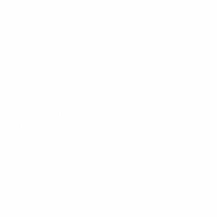
Lyonnes, Chelsea, Bayern München, Arsenal,
Manchester United, Real Madrid, Juventus, Wolfsburg
und Paris FC für die K.-o.-Phase qualifiziert.
Insgesamt werden nach Abschluss der Ligaphase am
Mittwoch, den 17. Dezember zwölf Teams
weiterkommen: vier direkt ins Viertelfinale, die übrigen
acht in die Play-offs der K.-o.-Phase. Die Auslosung für
den weiteren Turnierbaum findet am Donnerstag, den
18. Dezember statt.
UEFA Women's Champions League 2025/26
Für das Viertelfinale qualifiziert
Barcelona, OL Lyonnes, Chelsea, Bayern München
Für die Play-offs der K.-o.-Phase qualifiziert
Arsenal, Manchester United, Real Madrid,