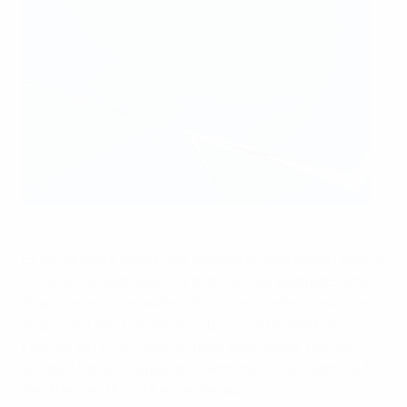
Es ist die erste Saison der Women’s Champions League
im neuen Ligaphasen-Format. Die vier bestplatzierten
Teams erreichten automatisch das Viertelfinale. Die
Teams auf den Plätzen fünf bis zwölf bestreiten im
Februar ein K.-o.-Play-off über zwei Spiele, um die
letzten Viertelfinalplätze zu ermitteln. Die Teams auf
den Rängen 13 bis 18 schieden aus.