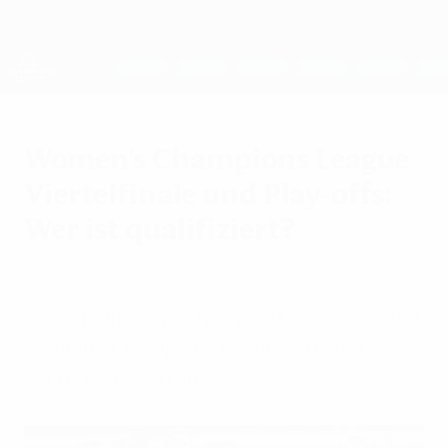
Direkt
zum
Hauptinhalt
UEFA Women's Champions League
Erhalten
Live-Ergebnisse &amp; Statistiken
UEFA Women's Champions League
Women's Champions League
Viertelfinale und Play-offs:
Wer ist qualifiziert?
Donnerstag, 18. Dezember 2025
Zwölf Teams erreichten die K.-o.-Phase der
Women’s Champions League 2025/26,
sechs schieden aus.