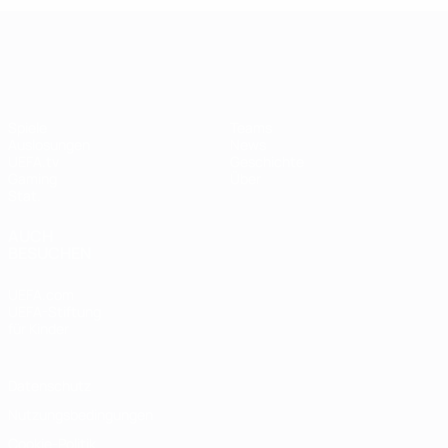
UEFA Women's Champions League
Spiele
Teams
Auslosungen
News
UEFA.tv
Geschichte
Gaming
Über
Stat.
AUCH
BESUCHEN
UEFA.com
UEFA-Stiftung
für Kinder
Datenschutz
Nutzungsbedingungen
Cookie-Politik