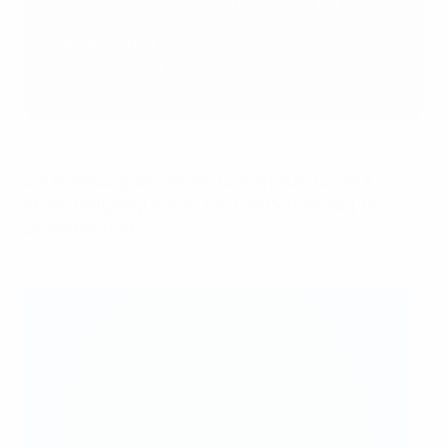
Juventus, Wolfsburg, Paris FC, Atleti, OH Leuven
Ausgeschieden
Vålerenga, Roma, Twente, Benfica, Paris Saint-
Germain, St. Pölten
Die Auslosung, bei der der Turnierbaum für die K.-o.-
Phase festgelegt wurde, fand am Donnerstag, 18.
Dezember statt.