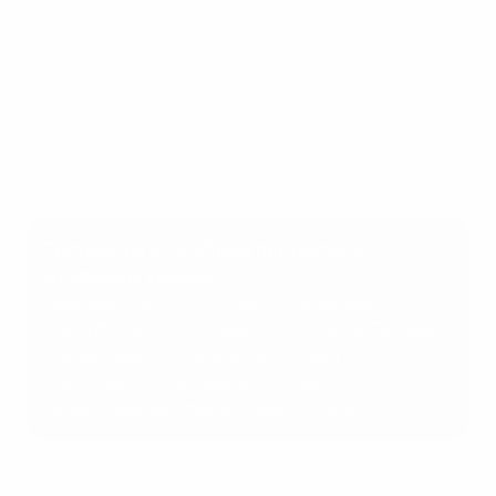
Termine der K.-o.-Phase der Women’s
Champions League
Auslosung der K.-o.-Phase: 18. Dezember
Play-offs der K.-o.-Phase: 11./12. & 18./19. Februar
Viertelfinals: 24./25. März & 1./2. April
Halbfinals: 25./26. April & 2./3. Mai
Finale (Ullevaal Stadion, Oslo): 23. Mai