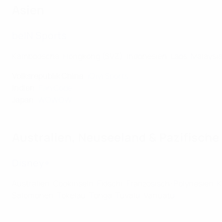
Asien
beIN Sports
Kambodscha, Hongkong (SVZ), Indonesien, Laos, Malaysia, 
Volksrepublik China
:
iQiyi Sports
Indien
:
Fan Code
Japan
:
WOWOW
Australien, Neuseeland & Pazifische 
Disney+
Australien, Cookinseln, Fidschi, Französisch-Polynesien,
Salomonen, Tokelau, Tonga, Tuvalu, Vanuatu