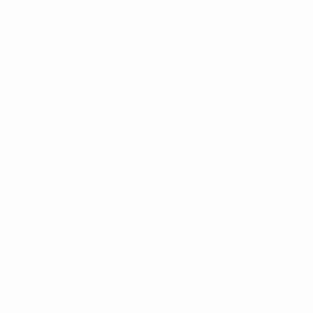
an, Palästina, Katar, Saudi-Arabien, Somalia, Sudan,
, Komoren, Kongo, Demokratische Republik Kongo,
 Kenia, Lesotho, Liberia, Madagaskar, Malawi, Mali,
Senegal, Seychellen, Sierra Leone, Somalia, Südafrika,