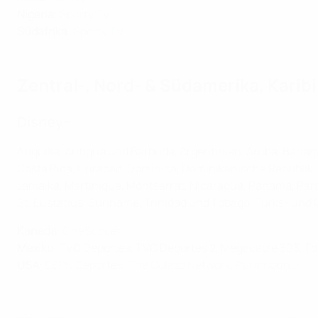
Nigeria
:
Sporty TV
Südafrika
:
Sporty TV
Zentral-, Nord- & Südamerika, Karibi
Disney+
Anguilla, Antigua und Barbuda, Argentinien, Aruba, Bahama
Costa Rica, Curaçao, Dominica, Dominikanische Republik, 
Jamaika, Martinique, Montserrat, Nicaragua, Panama, Paragu
St. Eustatius, Suriname, Trinidad und Tobago, Turks- und
Kanada
:
OneSoccer
Mexiko
: TVC Deportes, TVC Deportes 2, Megacable 303, Tot
USA
:
ESPN Deportes
,
The Golazo Network
,
Paramount+