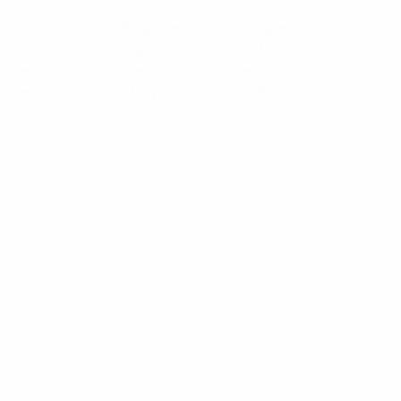
 und Herzegowina, Bulgarien, Kroatien, Zypern,
land, Guernsey, Ungarn, Island, Isle of Man, Israel,
 Niederlande, Nordmazedonien, Norwegen, Österreich,
lowenien, Spanien, Jan Mayen, Schweden, Schweiz, Türkei,
Uhr MEZ),
ORF Sport Online