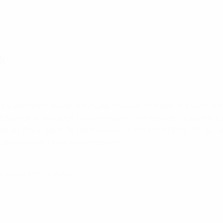
k
s, Barbados, Belize, Bermuda, Bolivien, Bonaire, Brasilien, Br
Ecuador, El Salvador, Falklandinseln, Französisch-Guayana, 
ay, Peru, Saba, St. Barthélemy, St. Kitts und Nevis, St. Lucia
 Caicosinseln, Uruguay, Venezuela
al Play 575, Dish 348