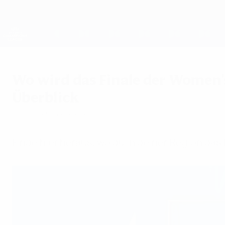
Direkt
zum
Hauptinhalt
UEFA Women's Champions League
Live-Ergebnisse &amp; Statistiken
UEFA Women's Champions League
Wo wird das Finale der Women
Überblick
Freitag, 20. März 2026
Finde hier heraus, wo du in deiner Region d