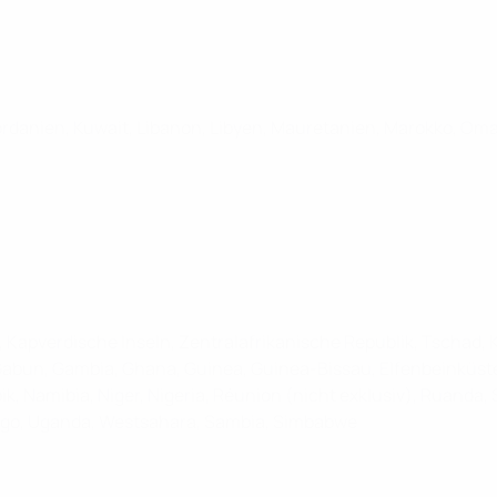
 Jordanien, Kuwait, Libanon, Libyen, Mauretanien, Marokko, Om
, Kapverdische Inseln, Zentralafrikanische Republik, Tschad
 Gabun, Gambia, Ghana, Guinea, Guinea-Bissau, Elfenbeinküste,
, Namibia, Niger, Nigeria, Réunion (nicht exklusiv), Ruanda, 
Togo, Uganda, Westsahara, Sambia, Simbabwe