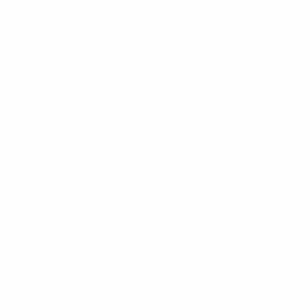
Åland-Inseln, Albanien, Andorra, Armenien, Aserbaidschan,
Tschechien, Dänemark, Estland, Färöer Inseln, Finnland, Fr
Italien, Jersey, Kasachstan, Kosovo, Lettland, Liechtens
Pitcairninseln, Polen, Portugal, Republik Irland, Rumänie
Ukraine, Vereinigtes Königreich, Vatikanstadt
Andere Kanäle
Armenien:
AMPTV
Österreich
: ORF (Live-Übertragung im I
Belgien
: RTBF,
RTBF Sport Online
, VRT (nur Live-Übertrag
Kroatien
: HTV2,
HRTi
Zypern
: Cablenet
Tschechien
:
Ceská Televize - CT Sport and CT Sport Plus
Dänemark
: DR2,
DRTV
Finnland
: YLE TV2,
YLE Areena
Frankreich
:
L'Équipe
Deutschland
: ZDF1,
ZDF (nur Live-Übertragung im Interne
Griechenland
:
Mega News