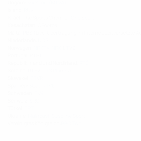
Ungarn
:
M4 Sport (MTVA)
Island
:
RUV
Israel
: The Sports Channel,
One Sport
Kasachstan
: QFootball
Malta
: PBS (Live-Übertragung im Internet, zeitversetzte
Niederlande
:
NOS
Norwegen
:
NRKTV
,
NRK 1
,
TV2
Portugal
: RTP1
Republik Irland und Nordirland
:
RTÉ
Serbien
: RTS2,
RTS Planeta
Slowakei
:
STVR
Spanien
:
3Cat
,
RTVE
Schweden
:
TV4
Schweiz
:
SRG
Türkei
:
TRT
Ukraine
:
Maincast
,
Suspilne Sport
Vereinigtes Königreich:
BBC Two