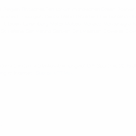
 Belgien, Britisches Territorium im Indischen Ozean, Bosnien
ankreich, Georgien, Deutschland, Gibraltar, Griechenland, Grön
tein, Litauen, Luxemburg, Malta, Moldau, Monaco, Montenegro,
n, St. Helena, San Marino, Serbien, Sint Maarten, Slowakei, S
nternet, zeitversetzte Ausstrahlung auf ORF Sport+ ab 20:15 
ung im Internet),
Sporza
,
VRT Max
t)