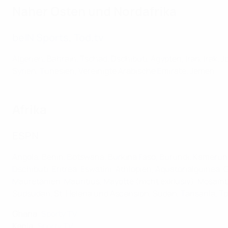
Naher Osten und Nordafrika
beIN Sports
,
Tod.tv
Algerien, Bahrain, Tschad, Dschibuti, Ägypten, Iran, Irak,
Syrien, Tunesien, Vereinigte Arabische Emirate, Jemen
Afrika
ESPN
Angola, Benin, Botswana, Burkina Faso, Burundi, Kamerun
Dschibuti, Eritrea, Eswatini, Äthiopien, Äquatorialguinea,
Mauretanien, Mauritius, Mayotte (nicht exklusiv), Mosambik
Südsudan, St. Helena und Ascension, Sudan, Tansania, 
Ghana
:
Sporty TV
Kenia
:
Sporty TV