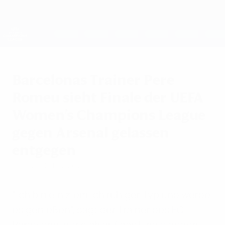
Direkt
zum
Hauptinhalt
UEFA Women's Champions League
Erhalten
Live-Ergebnisse &amp; Statistiken
UEFA Women's Champions League
Barcelonas Trainer Pere
Romeu sieht Finale der UEFA
Women's Champions League
gegen Arsenal gelassen
entgegen
Freitag, 16. Mai 2025
"Ich bin ein ziemlich ruhiger Typ und werde
es genießen", sagt der Trainer des FC
Barcelona, der sich auf das Finale gegen