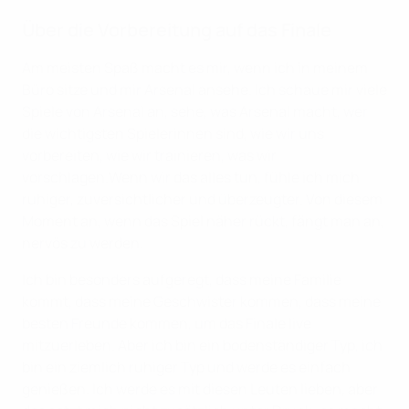
Über die Vorbereitung auf das Finale
Am meisten Spaß macht es mir, wenn ich in meinem
Büro sitze und mir Arsenal ansehe. Ich schaue mir viele
Spiele von Arsenal an, sehe, was Arsenal macht, wer
die wichtigsten Spielerinnen sind, wie wir uns
vorbereiten, wie wir trainieren, was wir
vorschlagen.Wenn wir das alles tun, fühle ich mich
ruhiger, zuversichtlicher und überzeugter. Von diesem
Moment an, wenn das Spiel näher rückt, fängt man an,
nervös zu werden.
Ich bin besonders aufgeregt, dass meine Familie
kommt, dass meine Geschwister kommen, dass meine
besten Freunde kommen, um das Finale live
mitzuerleben. Aber ich bin ein bodenständiger Typ, ich
bin ein ziemlich ruhiger Typ und werde es einfach
genießen. Ich werde es mit diesen Leuten lieben, aber