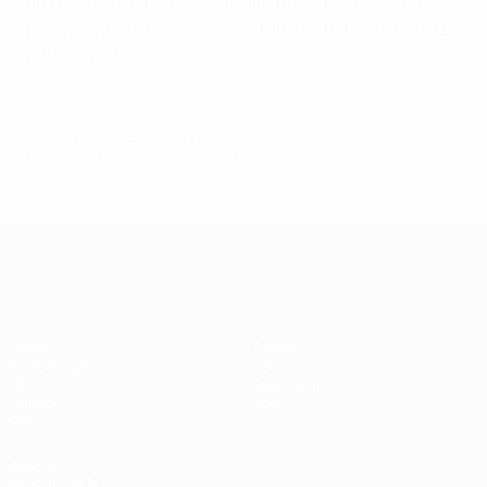
das setzt mich nicht zusätzlich unter Druck; es macht
mich nicht noch nervöser. Es fühlt sich für mich ganz
natürlich an.
© 1998-2026 UEFA. All rights reserved.
Letzte Aktualisierung: Freitag, 16. Mai 2025
UEFA Women's Champions League
Spiele
Teams
Auslosungen
News
UEFA.tv
Geschichte
Gaming
Über
Stat.
AUCH
BESUCHEN