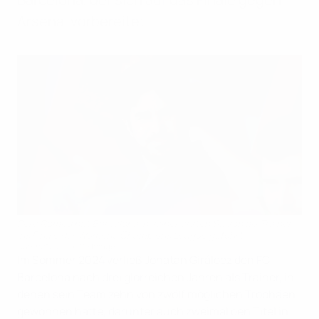
Arsenal vorbereitet.
Pere Romeu hat Barcelona in seiner ersten Saison als Trainer
ins Finale der Women's Champions League geführt
NurPhoto via Getty Images
Im Sommer 2024 verließ Jonatan Giráldez den FC
Barcelona nach drei glorreichen Jahren als Trainer, in
denen sein Team zehn von zwölf möglichen Trophäen
gewonnen hatte, darunter auch zweimal den Titel in