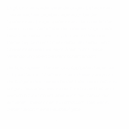
Es gibt immer wieder Veränderungen. Es hat einen
Trainerwechsel gegeben, aber auch bei den
Spielerinnen. Einige Spielerinnen, die in der letzten
Saison in der Startelf standen oder wichtige Spiele
bestritten haben, wie Lucy Bronze und Mariona
Caldentey, sind nicht mehr dabei. Wir haben jetzt
Spielerinnen wie Ewa Pajor. Allein durch diese
Veränderung spielt die Mannschaft anders.
Bei Abschlüssen, Flanken und Kopfbällen haben wir
mit Ewa Pajor im Strafraum mehr Präsenz als zuvor.
Die Aufgabe des Trainers besteht also darin, dafür zu
sorgen, dass alles, was vorher funktioniert hat, auch
weiterhin funktioniert, aber auch die Stärken der
aktuellen Spielerinnen zu verbessern. Das war in
dieser Saison meine Hauptaufgabe.
Alle Tore von Barcelona in der Women's Champions League
2024/25