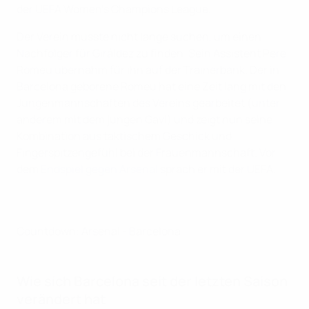
der UEFA Women's Champions League.
Der Verein musste nicht lange suchen, um einen
Nachfolger für Giráldez zu finden. Sein Assistent Pere
Romeu übernahm für ihn auf der Trainerbank. Der in
Barcelona geborene Romeu hat eine Zeit lang mit den
Jungenmannschaften des Vereins gearbeitet (unter
anderem mit dem jungen Gavi) und zeigt nun seine
Kombination aus taktischem Geschick und
Fingerspitzengefühl bei der Frauenmannschaft. Vor
dem
Endspiel gegen Arsenal
sprach er mit der UEFA.
Countdown: Arsenal - Barcelona
Wie sich Barcelona seit der letzten Saison
verändert hat