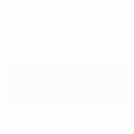
Arsenal
: Zinsberger - Fox, Williamson, Catley, McCabe -
Little, Maanum (63. Blackstenius), Mariona - Mead (63.
Kelly), Russo (83. Pelova), Foord (84. Wälti)
Lyon
: Endler - Carpenter, Gilles, Sombath, Bacha
(90.+3 Svava) - Heaps, Egurrola, Van de Donk (67.
Majri) - Diani (90.+3 Becho), Dumornay, Chawinga (79.
Hegerberg)
Wie geht es weiter?
Das Rückspiel findet am Sonntag, 27. April ab 18
Uhr MEZ im OL Stadium statt. Der Gewinner trifft
am Samstag, 24. Mai im Finale in Lissabon
entweder auf Barcelona oder Chelsea.