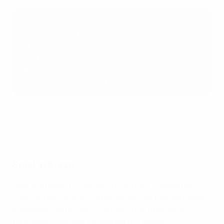
Schlüsselmomente
17.
: Diani bringt Lyon in Führung
29.
: Dumornay trifft aus der Distanz die Latte
45.+1
: Russo köpft gegen die Latte
78.
: Mariona gleicht vom Elfmeterpunkt aus
82.
: Dumornay schießt Lyon zum Sieg
Spiel in Kürze
Lyon ging nach 17 Minuten in Führung: Kadidiatou
Diani wurde von Ellie Carpenter auf der rechten Seite
angespielt, zog in den Strafraum und überwand
Torhüterin Manuela Zinsberger mit einem