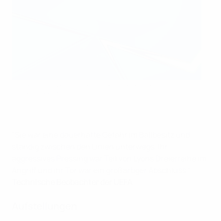
Melchie Dumornay wurde als Spielerin des Spiels
ausgezeichnet
UEFA
"Sie war eine dauerhafte Gefahr im Ballbesitz und
ständig zwischen den Linien unterwegs. Ihr
aggressives Pressing war Teil von Lyons Dreierreihe im
Angriff und ihr Tor war ein großartiger Abschluss."
Technische Beobachter der UEFA
Aufstellungen