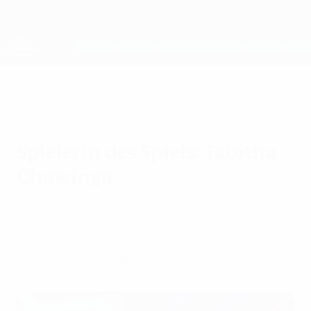
Direkt
zum
Hauptinhalt
UEFA Women's Champions League
Erhalten
Live-Ergebnisse &amp; Statistiken
UEFA Women's Champions League
Spielerin des Spiels: Tabitha
Chawinga
Mittwoch, 20. Dezember 2023
Tabitha Chawinga wurde als Spielerin des
Spiels ausgezeichnet.