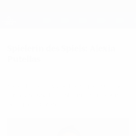
Direkt
zum
Hauptinhalt
UEFA Women's Champions League
Erhalten
Live-Ergebnisse &amp; Statistiken
UEFA Women's Champions League
Spielerin des Spiels: Alexia
Putellas
Mittwoch, 10. November 2021
Alexia Putellas wurde beim Spiel zwischen
Barcelona und Hoffenheim zur Spielerin
des Spiels gewählt.