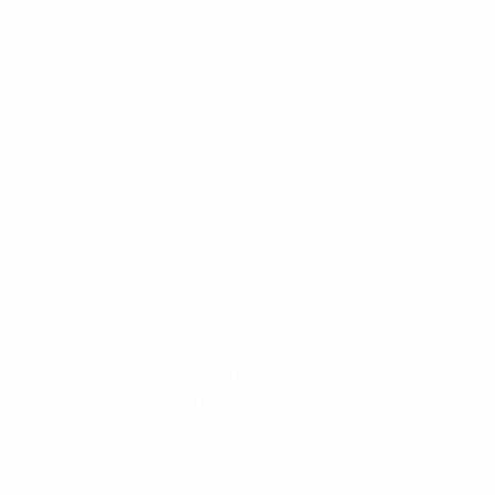
annschaft um Dzsenifer Marozsán doch die Meisterschaft mit 14
icht, und vor gut zwei Wochen das Pokalfinale ebenfalls erst
t standen die Gegnerinnen in der Defensive. Erster, wenn a
en musste. Eine Oberschenkelverletzung, die sie bereits zulet
Abschluss. Lyons Amel Majri versuchte es flach aus der Dista
upt. Shirley Cruz Traña drang in den Strafraum von Lyon ein,
etzte Möglichkeit der ersten Halbzeit. Cristiane wurde am St
s Gehäuse segelte.
aar Fahrt aufgenommen, aber Ada Hegerberg, die nach einer Ec
 gar eine Doppelchance. Erst scheiterte sie mit Direktschuss
zusehends unter Druck.
r Hegerberg kam, standen drei Deutsche auf dem Platz, denn d