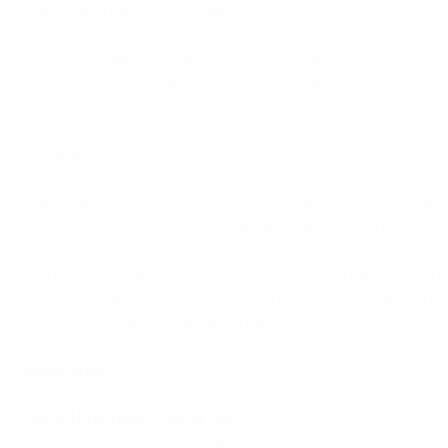
Marozsán indes, frischgebackene Spielerin des Jahres in Fr
Dafür jetzt aber von Paris. Aus aussichtsreicher Position
Ein spannendes Spiel vor 22.000 Zuschauern im Cardiff Cit
Sekunden vor Ende der regulären Spielzeit war es Marozsán,
Verlängerung.
Marozsán hatte auch dort die erste Chance, doch aus der Di
verschossen hatte, traf die Kapitänin der deutschen Na
Wenig später trat die achte Schützin für Lyon an, die T
vierten Mal gewinnt Lyon damit den den wichtigsten Vereins
noch keiner Mannschaft gelungen.
Reaktionen:
Gérard Prêcheur, Trainer Lyon
Sarah [Bouhaddi] ist großartig mit ihren Füßen. Ich denke,