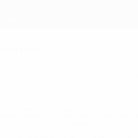
zum Titel
nem epischen Finale den entscheidenden Elfmeter
FA Women's Champions League gewann.
A Women’s Champions League gegen den Ligarivalen Paris Sai
rjahr das Elfmeterschießen entscheiden, und in dem spielten 
n hatte, verwandelte Sarah Bouhaddi zum Endstand von 7:6.