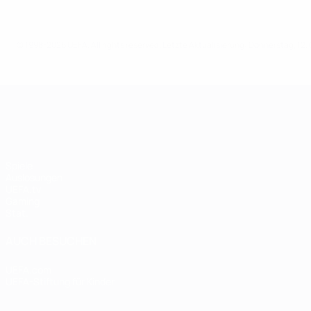
© 1998-2026 UEFA. All rights reserved.
Letzte Aktualisierung: Donnerstag, 12.
UEFA Women's Champions League
Spiele
Auslosungen
UEFA.tv
Gaming
Stat.
AUCH BESUCHEN
UEFA.com
UEFA-Stiftung für Kinder