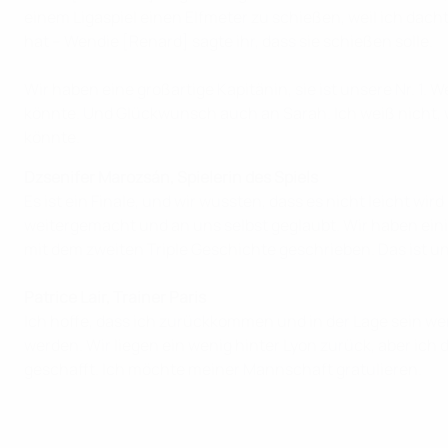
einem Ligaspiel einen Elfmeter zu schießen, weil ich dach
hat – Wendie [Renard] sagte ihr, dass sie schießen solle.
Wir haben eine großartige Kapitänin, sie ist unsere Nr. 1. W
könnte. Und Glückwunsch auch an Sarah. Ich weiß nicht, wi
könnte.
Dzsenifer Marozsán, Spielerin des Spiels
Es ist ein Finale, und wir wussten, dass es nicht leicht wi
weitergemacht und an uns selbst geglaubt. Wir haben eini
mit dem zweiten Triple Geschichte geschrieben. Das ist un
Patrice Lair, Trainer Paris
Ich hoffe, dass ich zurückkommen und in der Lage sein we
werden. Wir liegen ein wenig hinter Lyon zurück, aber ich 
geschafft. Ich möchte meiner Mannschaft gratulieren.