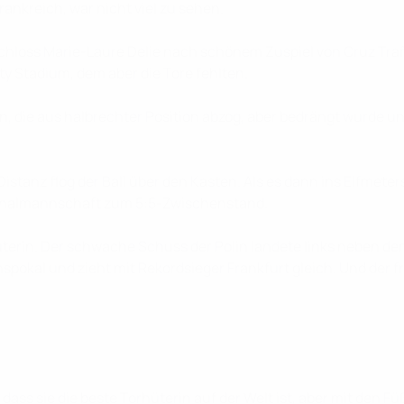
ankreich, war nicht viel zu sehen.
 schloss Marie-Laure Delie nach schönem Zuspiel von Cruz Trañ
y Stadium, dem aber die Tore fehlten.
 die aus halbrechter Position abzog, aber bedrängt wurde und d
stanz flog der Ball über den Kasten. Als es dann ins Elfmeter
tionalmannschaft zum 5:5-Zwischenstand.
orhüterin. Der schwache Schuss der Polin landete links neben
pokal und zieht mit Rekordsieger Frankfurt gleich. Und der fra
 dass sie die beste Torhüterin auf der Welt ist, aber mit den F