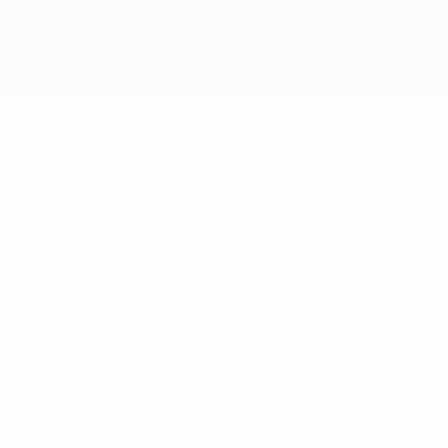
Erhalten
, als Lyon gegen den französischen Rivalen
nt-Germain gewonnen. Nachdem es inklusive Verlängerung
die beiden Torhüterinnen eine entscheidende Rolle.