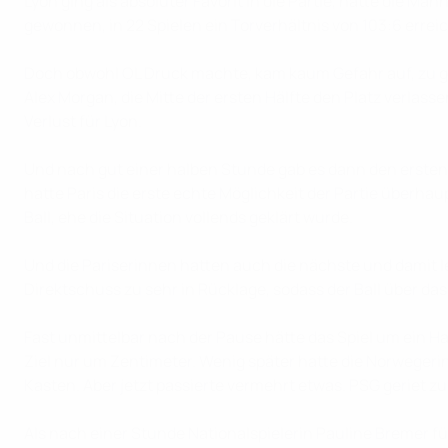
Lyon ging als absoluter Favorit in die Partie, hatte die M
gewonnen, in 22 Spielen ein Torverhältnis von 103:6 erre
Doch obwohl OL Druck machte, kam kaum Gefahr auf, zu gu
Alex Morgan, die Mitte der ersten Hälfte den Platz verlass
Verlust für Lyon.
Und nach gut einer halben Stunde gab es dann den ersten 
hatte Paris die erste echte Möglichkeit der Partie überha
Ball, ehe die Situation vollends geklärt wurde.
Und die Pariserinnen hatten auch die nächste und damit l
Direktschuss zu sehr in Rücklage, sodass der Ball über da
Fast unmittelbar nach der Pause hätte das Spiel um ein H
Ziel nur um Zentimeter. Wenig später hatte die Norwegerin
Kasten. Aber jetzt passierte vermehrt etwas. PSG geriet 
Als nach einer Stunde Nationalspielerin Pauline Bremer fü