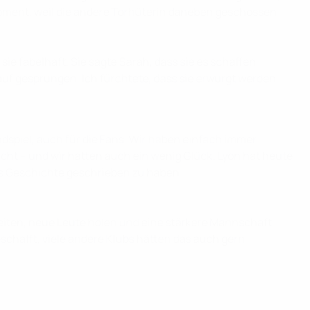
 Moment, weil die andere Torhüterin daneben geschossen
 sie fabelhaft. Sie sagte Sarah, dass sie es schaffen
auf gesprungen. Ich fürchtete, dass sie erwürgt werden
 Endspiel, auch für die Fans. Wir haben einfach immer
cht – und wir hatten auch ein wenig Glück. Lyon hat heute
lls Geschichte geschrieben zu haben.
beiten, neue Leute holen und eine stärkere Mannschaft
eschafft, viele andere Klubs hätten das auch gern