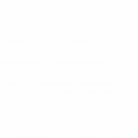
a ab, die Kugel trudelte knapp am rechten Pfosten vorbei.
eshalb den Ball nicht richtig traf, so ging es in die
schießen ging und auf jeder Seite eine Spielerin
 dem Kasten, die Stunde von Bouhaddi war gekommen. Zum
nzösische Meister holt zum dritten Mal das Triple, das ist
üßen ist sie außergewöhnlich. Ich habe sie auch gebeten, in