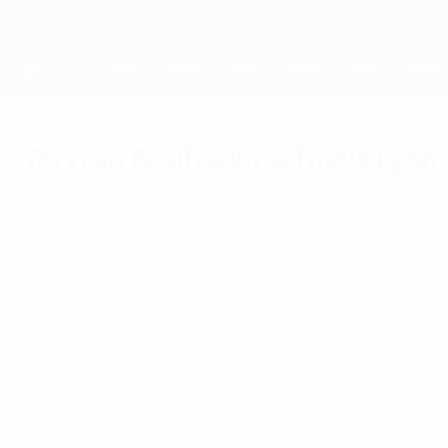
Direkt
zum
Hauptinhalt
UEFA Women's Champions League
Live-Ergebnisse &amp; Statistiken
UEFA Women's Champions League
Torfrau Bouhaddi schießt Lyon 
Donnerstag, 1. Juni 2017
Torhüterin Sarah Bouhaddi verwandelte in ei
Paris Saint-Germain zum vierten Mal die UE
Highlights: Watch penalty drama as Lyon claimed glory
Titelverteidger Lyon hat auf dramatische Weise die UEF
in Cardiff keinen Treffer gegeben hatte, musste wie im Vo
Nachdem Paris-Keeperin Katarzyna Kiedrzynek verschosse