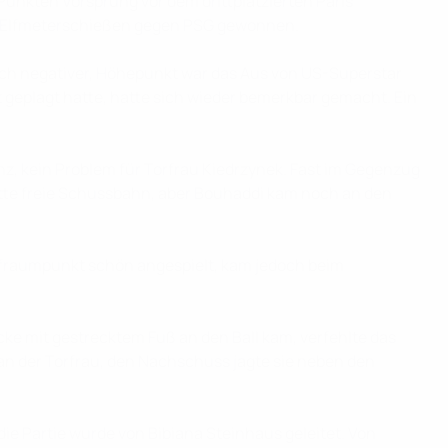
 Punkten Vorsprung vor dem drittplatzierten Paris
 im Elfmeterschießen gegen PSG gewonnen.
uch negativer, Höhepunkt war das Aus von US-Superstar
zt geplagt hatte, hatte sich wieder bemerkbar gemacht. Ein
nz, kein Problem für Torfrau Kiedrzynek. Fast im Gegenzug
 hatte freie Schussbahn, aber Bouhaddi kam noch an den
rafraumpunkt schön angespielt, kam jedoch beim
ke mit gestrecktem Fuß an den Ball kam, verfehlte das
 an der Torfrau, den Nachschuss jagte sie neben den
ie Partie wurde von Bibiana Steinhaus geleitet. Von