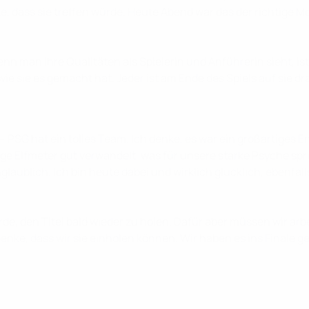
te, dass sie treffen würde. Heute Abend war das der richtige
enn man ihre Qualitäten als Spielerin und Anführerin sieht, ist
e sie es gemacht hat. Jeder ist am Ende des Spiels auf sie dr
rd – PSG hat ein tolles Team. Ich denke, es war ein großartiges
ge Elfmeter gut verwandelt, was für unsere starke Psyche spri
glaublich. Ich bin heute dabei und wirklich glücklich, ebenfa
rde, den Titel bald wieder zu holen. Dafür aber müssen wir ar
denke, dass wir sie einholen können. Wir haben es ins Finale g