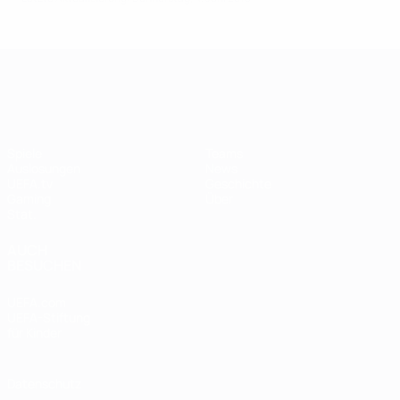
UEFA Women's Champions League
Spiele
Teams
Auslosungen
News
UEFA.tv
Geschichte
Gaming
Über
Stat.
AUCH
BESUCHEN
UEFA.com
UEFA-Stiftung
für Kinder
Datenschutz