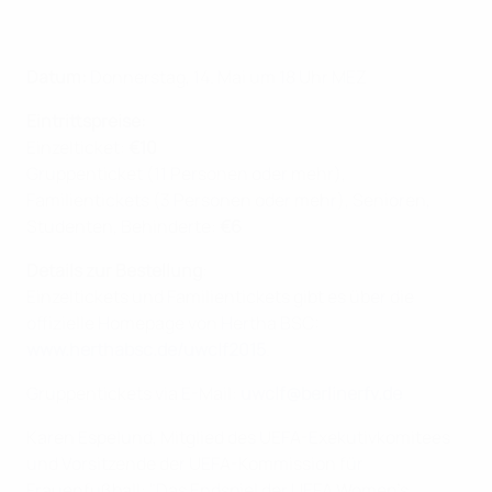
Datum:
Donnerstag, 14. Mai um 18 Uhr MEZ
Eintrittspreise:
Einzelticket:
€10
Gruppenticket (11 Personen oder mehr),
Familientickets (3 Personen oder mehr), Senioren,
Studenten, Behinderte:
€6
Details zur Bestellung
:
Einzeltickets und Familientickets gibt es über die
offizielle Homepage von Hertha BSC:
www.herthabsc.de/uwclf2015
.
Gruppentickets via E-Mail:
uwclf@berlinerfv.de
Karen Espelund, Mitglied des UEFA-Exekutivkomitees
und Vorsitzende der UEFA-Kommission für
Frauenfußball: "Das Endspiel der UEFA Women's