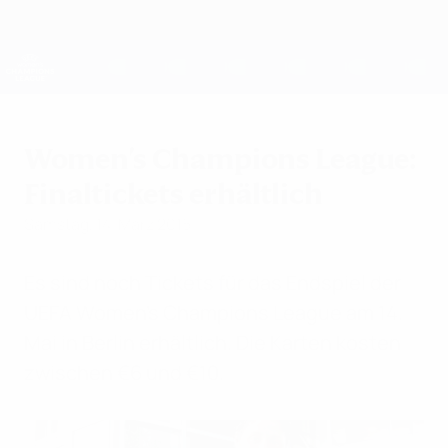
Direkt
zum
Hauptinhalt
UEFA Women's Champions League
Erhalten
Live-Ergebnisse &amp; Statistiken
UEFA Women's Champions League
Women's Champions League:
Finaltickets erhältlich
Samstag, 14. März 2015
Es sind noch Tickets für das Endspiel der
UEFA Women's Champions League am 14.
Mai in Berlin erhältlich. Die Karten kosten
zwischen €6 und €10.