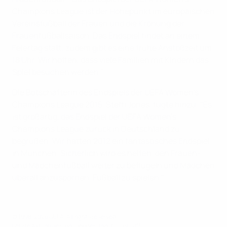
Champions League ist der Höhepunkt im europäischen
Vereinsfußball der Frauen und die Krönung der
Frauenfußballsaison. Das Endspiel findet an einem
Feiertag statt, zudem gibt es eine frühe Anstoßzeit um
18 Uhr. Wir hoffen, dass viele Familien mit Kindern das
Spiel besuchen werden."
Die Botschafterin des Endspiels der UEFA Women's
Champions League 2015, Steffi Jones, fügte hinzu: "Es
ist großartig, das Endspiel der UEFA Women's
Champions League zurück in Deutschland zu
begrüßen. Wir hatten 2012 ein fantastisches Endspiel
in München. Sicherlich wird es helfen, den Frauen-
und Mädchenfußball weiter zu beflügeln und Mädchen
überall anzuspornen, Fußball zu spielen."
© 1998-2026 UEFA. All rights reserved.
Letzte Aktualisierung: Donnerstag, 4. Juni 2015