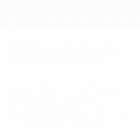
Direkt
zum
Hauptinhalt
UEFA Women's Champions League
Erhalten
Live-Ergebnisse &amp; Statistiken
UEFA Women's Champions League
Wolfsburg stellt deutsche
Dominanz wieder her
Donnerstag, 23. Mai 2013
von Paul Saffer
Dank des 1:0-Erfolgs des VfL Wolfsburg
gegen Olympique Lyonnais hat
Deutschland den siebten Titel im
europäischen Frauen-Vereinsfußball in den
letzten zwölf Jahren eingefahren.