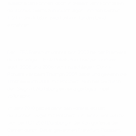
ausschalten können, doch in diesem Jahr konnte ein
deutsches Teams zurückschlagen und den siebten
Titel in den letzten zwölf Jahren für das Land
einfahren.
Der 1. FFC Frankfurt konnte sich 2002 bei der Premiere
des damaligen UEFA-Pokals durchsetzen und war
auch 2006 und 2008 nicht zu schlagen. Conny
Pohlers war beim Triumph 2008 dabei und gewann die
Trophäe auch 2005 mit Potsdam. Nun hat sie durch
den Sieg mit Wolfsburg ein einzigartiges Tripel
vollbracht.
Im Jahr 2010 gab es dann den vorerst letzten
deutschen Sieger mit Potsdam. Ein Jahr zuvor setzte
sich der FCR 2001 Duisburg in der Königsklasse der
Damen durch. Dabei gewannen Frankfurt, Potsdam,