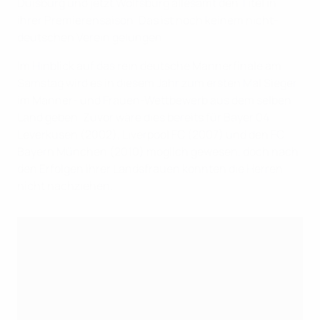
Duisburg und jetzt Wolfsburg allesamt den Titel in
ihrer Premierensaison. Das ist noch keinem nicht-
deutschen Verein gelungen.
Im Hinblick auf das rein deutsche Männerfinale am
Samstag wird es in diesem Jahr zum ersten Mal Sieger
im Männer- und Frauen-Wettbewerb aus dem selben
Land geben. Zuvor wäre dies bereits für Bayer 04
Leverkusen (2002), Liverpool FC (2007) und den FC
Bayern München (2010) möglich gewesen, doch nach
den Erfolgen ihrer Landsfrauen konnten die Herren
nicht nachziehen.
Endspiele im UEFA-Frauenpokal/in der UEFA Women's
Champions League
(Sieger in fett)
Saison
Verein
Ergebnis
Verein
VfL Wolfsburg
Olympique
2012/13
1:0