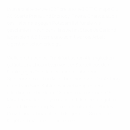
Lyon erzielte derweil 32 Tore und ließ CFF Olimipa Cluj,
AC Sparta Praha und Brøndby IF keine Chance, auch
das Halbfinale gegen Potsdam lief für sie wie
geschmiert. Nach dem Hinspiel im Stade de Gerland
lagen sie mit 5:1 vorne und somit war die Arbeit
eigentlich schon erledigt.
Vielleicht haben bei Frankfurt schon Alarmglocken
geläutet, nachdem Lyon von der Startelf aus dem
Finale gegen Potsdam vor einem Jahr neun
Spielerinnen auch in München einsetzte. Der Anfang
der Elf von Sven Kahlert war viel versprechend,
allerdings blieben klare Chancen aus und nach 15
Minuten markierte Lyon quasi mit dem ersten guten
Angriff die Führung. Nach dem Foulspiel an Shirley
Cruz Traña schnappte sich Eugénie Le Sommer die
Kugel und machte ihn locker rein.