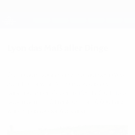
Direkt
zum
Hauptinhalt
UEFA Women's Champions League
Erhalten
Live-Ergebnisse &amp; Statistiken
UEFA Women's Champions League
Lyon das Maß aller Dinge
Freitag, 18. Mai 2012
von Paul Saffer
Olympique Lyonnais erzielte auf dem Weg
zum Titelgewinn 39 Tore und kassierte
dabei nur einen Gegentreffer. Ihr 2:0-Erfolg
gegen den 1. FFC Frankfurt vor 50 000 Fans
war ein passender Ausklang.