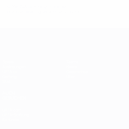
© 1998-2026 UEFA. All rights reserved.
Letzte Aktualisierung: Mittwoch, 26. Juni 2013
UEFA Women's Champions League
Spiele
Teams
Auslosungen
News
UEFA.tv
Geschichte
Gaming
Über
Stat.
AUCH
BESUCHEN
UEFA.com
UEFA-Stiftung
für Kinder