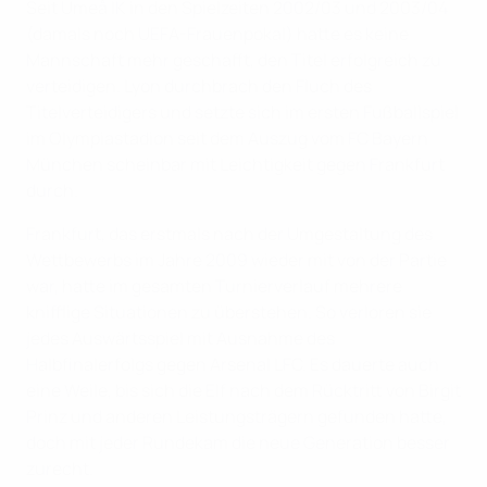
Seit Umeå IK in den Spielzeiten 2002/03 und 2003/04
(damals noch UEFA-Frauenpokal) hatte es keine
Mannschaft mehr geschafft, den Titel erfolgreich zu
verteidigen. Lyon durchbrach den Fluch des
Titelverteidigers und setzte sich im ersten Fußballspiel
im Olympiastadion seit dem Auszug vom FC Bayern
München scheinbar mit Leichtigkeit gegen Frankfurt
durch.
Frankfurt, das erstmals nach der Umgestaltung des
Wettbewerbs im Jahre 2009 wieder mit von der Partie
war, hatte im gesamten Turnierverlauf mehrere
knifflige Situationen zu überstehen. So verloren sie
jedes Auswärtsspiel mit Ausnahme des
Halbfinalerfolgs gegen Arsenal LFC. Es dauerte auch
eine Weile, bis sich die Elf nach dem Rücktritt von Birgit
Prinz und anderen Leistungsträgern gefunden hatte,
doch mit jeder Rundekam die neue Generation besser
zurecht.