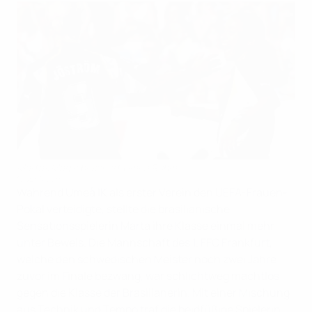
Martas Magie beschert Umeå Ruhm
©UEFA.com
Während Umeå IK als erster Verein den UEFA-Frauen-
Pokal verteidigte, stellte die brasilianische
Sensationsspielerin Marta ihre Klasse einmal mehr
unter Beweis. Die Mannschaft des 1. FFC Frankfurt,
welche den schwedischen Meister noch zwei Jahre
zuvor im Finale bezwang, war schlichtweg machtlos
gegen die Klasse der Brasilianerin. Mit einer Mischung
aus Technik und Tempo traf die beidfüßige Spielerin