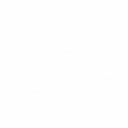
beim 3:0-Heimsieg doppelt und auch beim 5:0 im
Rückspiel erzielte sie das erste Tor.
Mit den Mannschaften Maccabi Holon FC aus Israel, SV
Neulengbach aus Österreich und ŽNK Osijek aus
Kroatien traten im Sommer 2003 insgesamt 40 Teams
in der Qualifikationsrunde an. Die Sieger
komplettierten die Gruppenphase, an der 36
Mannschaften teilnahmen, die die acht
Viertelfinalplätze ausspielten. Mit einem 12:0-Erfolg im
Viertelfinale gegen Gömrükçü Baku aus
Aserbaidschan zeigte Brøndby IF einmal mehr seine
Ausnahmestellung. Auch Frankfurt, Umeå und der
zweite schwedische Klub, Malmö FF, konnten sich für
das Viertelfinale qualifizieren.
Umeå musste einen herben Rückschlag hinnehmen,