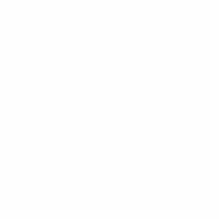
Hauptstadt die Weichen für den Sieg bereits gestellt
hatte.
Während Marta scheinbar eine neue Ära im
Frauenfußball einläutete, beendete die Frankfurter
Trainerin Monica Staab nach elf Jahren ihre Tätigkeit.
Klub-Manager Siegfried Dietrich sagte: "Monica ist
einer der Pioniere des Frauenfußballs und hat einen
fantastischen Job gemacht für unseren Verein in den
letzten elf Jahren. Zehn Titel in nationalen und
europäischen Wettbewerben sprechen für sich, und
sie spielte eine große Rolle bei der Gestaltung des 1.
FFC Frankfurt, so wie er heute ist."
© 1998-2026 UEFA. All rights reserved.
Letzte Aktualisierung: Freitag, 26. September 2014