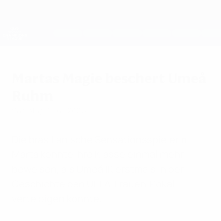
Direkt
zum
Hauptinhalt
UEFA Women's Champions League
Erhalten
Live-Ergebnisse &amp; Statistiken
UEFA Women's Champions League
Martas Magie beschert Umeå
Ruhm
Samstag, 1. Juli 2006
Die brasilianische Sensationsspielerin
Marta konnte ihre Klasse einmal mehr
beweisen, als Umeå IK erstmals in der
Geschichte den UEFA-Frauen-Pokal
verteidigen konnte.