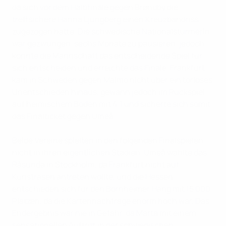
da sich vor dem Halbfinale gegen Brøndby die
treffsichere Hanna Ljungberg einen Kreuzbandriss
zugezogen hatte. Die schwedische Nationalstürmerin
war gezwungen, sechs Monate zu pausieren, jedoch
konnte die Mannschaft das entscheidende Spiel für
sich entscheiden und erreichte das Finale. Frankfurt
kam in Schweden gegen Malmö nicht über ein torloses
Unentschieden hinaus, gewann jedoch im Rückspiel
auf heimischem Boden mit 4:1 und sicherte sich somit
das Finalticket gegen Umeå.
Beide Vereine spielten in den folgenden Finalspielen
nicht in ihren eigentlichen Stadien. Umeå wählte das
Råsunda in Stockholm, da Frankfurt nicht auf
Kunstrasen antreten wollte, und die Hessen
entschieden sich für den Bornheimer Hang mit 15 000
Plätzen, da die Kartennachfrage enorm hoch war. Das
Endergebnis war nie in Gefahr, da Marta mit einem
sensationellen Auftritt in der schwedischen