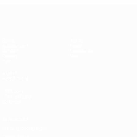
UEFA Women's Champions League
Spiele
Teams
Auslosungen
News
UEFA.tv
Geschichte
Gaming
Über
Stat.
AUCH
BESUCHEN
UEFA.com
UEFA-Stiftung
für Kinder
Datenschutz
Nutzungsbedingungen
Cookie-Politik