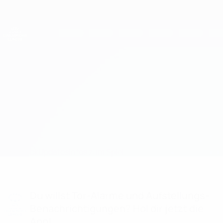
Direkt
zum
Hauptinhalt
UEFA Women's Champions League
Erhalten
Live-Ergebnisse &amp; Statistiken
UEFA Women's Champions League
Ryazan-VDV vs Ter Leede Infos zum Spiel
Überblick
Updates
Infos zum Spiel
Du willst Tor-Alarme und Aufstellungs-
Benachrichtigungen? Hol dir jetzt die
App!