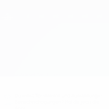
Direkt
zum
Hauptinhalt
UEFA Women's Champions League
Erhalten
Live-Ergebnisse &amp; Statistiken
UEFA Women's Champions League
Frankfurt vs Umeå
Überblick
Updates
Infos zum Spiel
Du willst Tor-Alarme und Aufstellungs-
Benachrichtigungen? Hol dir jetzt die
App!