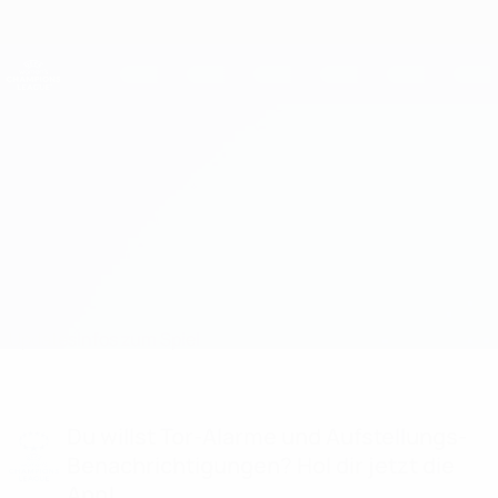
Direkt
zum
Hauptinhalt
UEFA Women's Champions League
Erhalten
Live-Ergebnisse &amp; Statistiken
UEFA Women's Champions League
Vllaznia vs Spartak Myjava
Updates
Infos zum Spiel
Du willst Tor-Alarme und Aufstellungs-
Benachrichtigungen? Hol dir jetzt die
App!