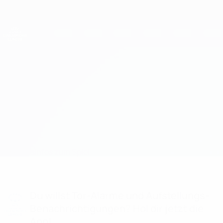
Direkt
zum
Hauptinhalt
UEFA Women's Champions League
Erhalten
Live-Ergebnisse &amp; Statistiken
UEFA Women's Champions League
HB Køge vs Hearts
Updates
Infos zum Spiel
Du willst Tor-Alarme und Aufstellungs-
Benachrichtigungen? Hol dir jetzt die
App!