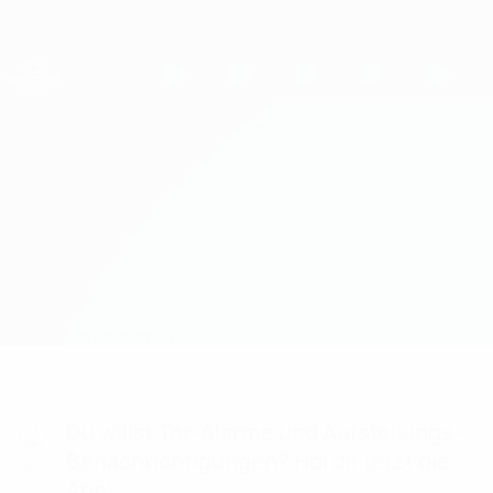
Direkt
zum
Hauptinhalt
UEFA Women's Champions League
Erhalten
Live-Ergebnisse &amp; Statistiken
UEFA Women's Champions League
Mura vs Farul Constanța
Updates
Infos zum Spiel
Du willst Tor-Alarme und Aufstellungs-
Benachrichtigungen? Hol dir jetzt die
App!