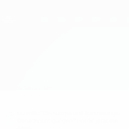
Direkt
zum
Hauptinhalt
UEFA Women's Champions League
Erhalten
Live-Ergebnisse &amp; Statistiken
UEFA Women's Champions League
Czarni vs WFC Nike
Updates
Infos zum Spiel
Du willst Tor-Alarme und Aufstellungs-
Benachrichtigungen? Hol dir jetzt die
App!