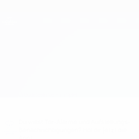
Direkt
zum
Hauptinhalt
UEFA Women's Champions League
Erhalten
Live-Ergebnisse &amp; Statistiken
UEFA Women's Champions League
OL Lyonnes vs Wolfsburg Aufstellungen
Überblick
Updates
Infos zum Spiel
Du willst Tor-Alarme und Aufstellungs-
Benachrichtigungen? Hol dir jetzt die
App!