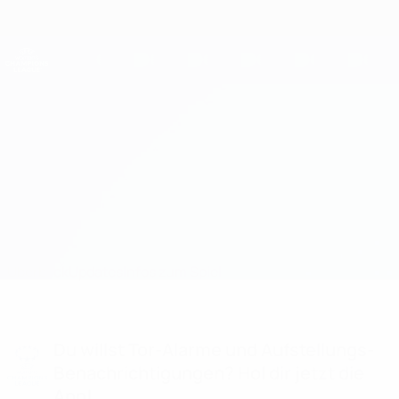
Direkt
zum
Hauptinhalt
UEFA Women's Champions League
Erhalten
Live-Ergebnisse &amp; Statistiken
UEFA Women's Champions League
Barcelona vs Real Madrid
Überblick
Updates
Infos zum Spiel
Du willst Tor-Alarme und Aufstellungs-
Benachrichtigungen? Hol dir jetzt die
App!