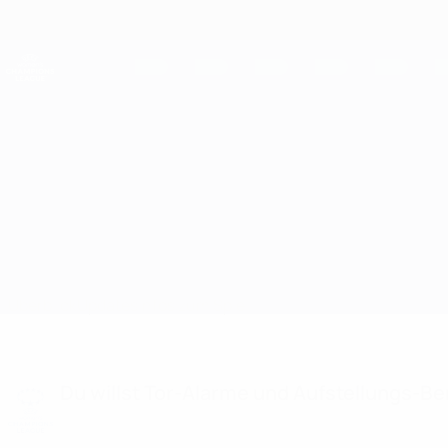
Direkt
zum
Hauptinhalt
UEFA Women's Champions League
Live-Ergebnisse &amp; Statistiken
UEFA Women's Champions League
Arsenal vs Chelsea
Überblick
Updates
Infos zum Spiel
Du willst Tor-Alarme und Aufstellungs-Ben