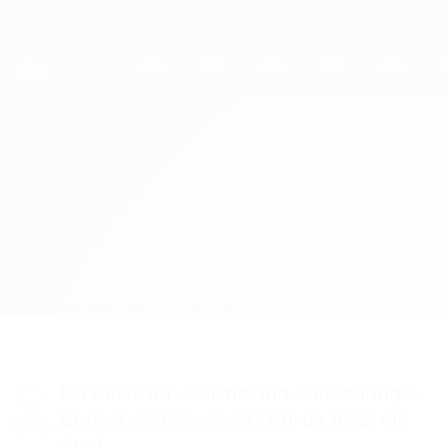
Direkt
zum
Hauptinhalt
UEFA Women's Champions League
Erhalten
Live-Ergebnisse &amp; Statistiken
UEFA Women's Champions League
Paris SG vs Bayern Aufstellungen
Überblick
Updates
Infos zum Spiel
Du willst Tor-Alarme und Aufstellungs-
Benachrichtigungen? Hol dir jetzt die
App!