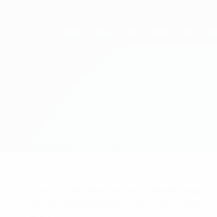
Direkt
zum
Hauptinhalt
UEFA Women's Champions League
Erhalten
Live-Ergebnisse &amp; Statistiken
UEFA Women's Champions League
Chelsea vs Barcelona Statistiken
Überblick
Updates
Infos zum Spiel
Du willst Tor-Alarme und Aufstellungs-
Benachrichtigungen? Hol dir jetzt die
App!