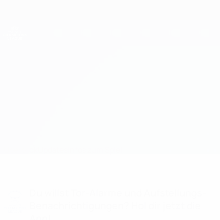
Direkt
zum
Hauptinhalt
UEFA Women's Champions League
Erhalten
Live-Ergebnisse &amp; Statistiken
UEFA Women's Champions League
Chelsea vs Barcelona
Überblick
Updates
Infos zum Spiel
Du willst Tor-Alarme und Aufstellungs-
Benachrichtigungen? Hol dir jetzt die
App!