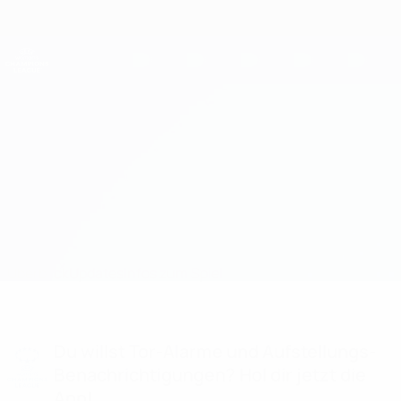
Direkt
zum
Hauptinhalt
UEFA Women's Champions League
Erhalten
Live-Ergebnisse &amp; Statistiken
UEFA Women's Champions League
Benfica vs Arsenal Aufstellungen
Überblick
Updates
Infos zum Spiel
Du willst Tor-Alarme und Aufstellungs-
Benachrichtigungen? Hol dir jetzt die
App!