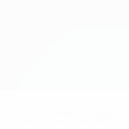
Direkt
zum
Hauptinhalt
UEFA Women's Champions League
Erhalten
Live-Ergebnisse &amp; Statistiken
UEFA Women's Champions League
Twente vs Chelsea
Überblick
Updates
Infos zum Spiel
Du willst Tor-Alarme und Aufstellungs-
Benachrichtigungen? Hol dir jetzt die
App!