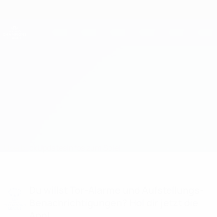
Direkt
zum
Hauptinhalt
UEFA Women's Champions League
Erhalten
Live-Ergebnisse &amp; Statistiken
UEFA Women's Champions League
Juventus vs Benfica
Überblick
Updates
Infos zum Spiel
Du willst Tor-Alarme und Aufstellungs-
Benachrichtigungen? Hol dir jetzt die
App!