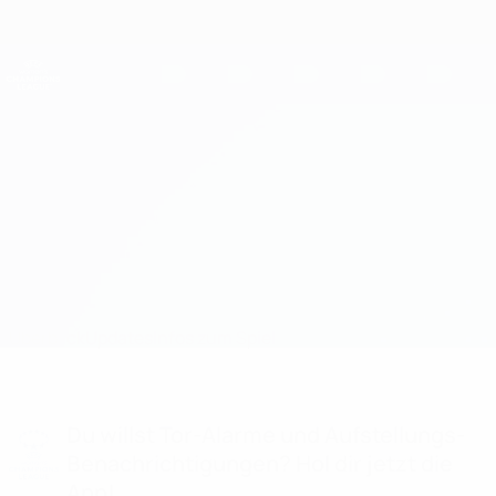
Direkt
zum
Hauptinhalt
UEFA Women's Champions League
Erhalten
Live-Ergebnisse &amp; Statistiken
UEFA Women's Champions League
Vorskla Poltava vs OH Leuven
Überblick
Updates
Infos zum Spiel
Du willst Tor-Alarme und Aufstellungs-
Benachrichtigungen? Hol dir jetzt die
App!