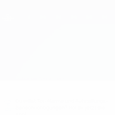
Direkt
zum
Hauptinhalt
UEFA Women's Champions League
Erhalten
Live-Ergebnisse &amp; Statistiken
UEFA Women's Champions League
Vålerenga vs HJK
Überblick
Updates
Infos zum Spiel
Du willst Tor-Alarme und Aufstellungs-
Benachrichtigungen? Hol dir jetzt die
App!