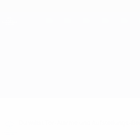
Direkt
zum
Hauptinhalt
UEFA Women's Champions League
Live-Ergebnisse &amp; Statistiken
UEFA Women's Champions League
Metalist 1925 vs PSV
Überblick
Updates
Infos zum Spiel
Du willst Tor-Alarme und Aufstellungs-Ben