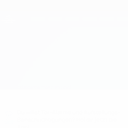
Direkt
zum
Hauptinhalt
UEFA Women's Champions League
Erhalten
Live-Ergebnisse &amp; Statistiken
UEFA Women's Champions League
Man Utd vs PSV
Überblick
Updates
Infos zum Spiel
Du willst Tor-Alarme und Aufstellungs-
Benachrichtigungen? Hol dir jetzt die
App!