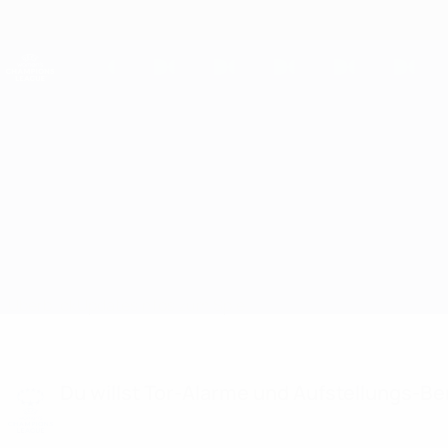
Direkt
zum
Hauptinhalt
UEFA Women's Champions League
Live-Ergebnisse &amp; Statistiken
UEFA Women's Champions League
Roma vs Sparta Praha
Überblick
Updates
Infos zum Spiel
Du willst Tor-Alarme und Aufstellungs-Ben