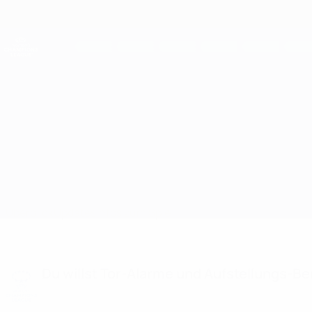
Direkt
zum
Hauptinhalt
UEFA Women's Champions League
Live-Ergebnisse &amp; Statistiken
UEFA Women's Champions League
Vorskla Poltava vs Gintra Infos zum Spiel
Überblick
Updates
Infos zum Spiel
Du willst Tor-Alarme und Aufstellungs-Ben