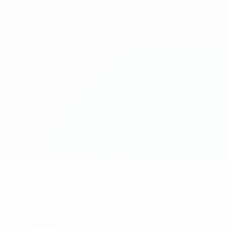
Direkt
zum
Hauptinhalt
UEFA Women's Champions League
Erhalten
Live-Ergebnisse &amp; Statistiken
UEFA Women's Champions League
BIIK-Shymkent vs Spartak Myjava
Überblick
Updates
Infos zum Spiel
Du willst Tor-Alarme und Aufstellungs-
Benachrichtigungen? Hol dir jetzt die
App!