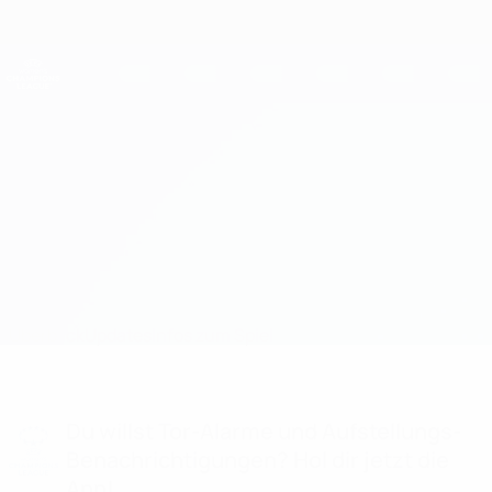
Direkt
zum
Hauptinhalt
UEFA Women's Champions League
Erhalten
Live-Ergebnisse &amp; Statistiken
UEFA Women's Champions League
Rosengård vs Ljuboten
Überblick
Updates
Infos zum Spiel
Du willst Tor-Alarme und Aufstellungs-
Benachrichtigungen? Hol dir jetzt die
App!