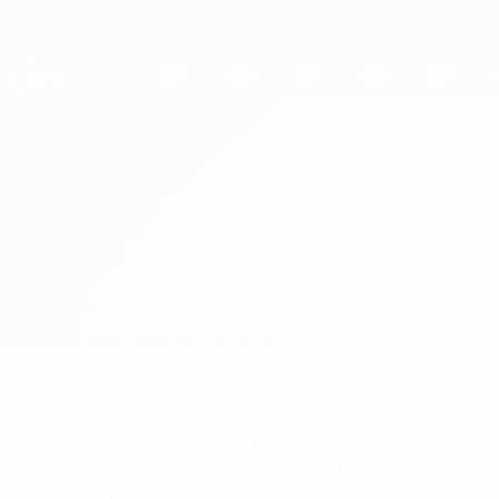
Direkt
zum
Hauptinhalt
UEFA Women's Champions League
Erhalten
Live-Ergebnisse &amp; Statistiken
UEFA Women's Champions League
Apollon Ladies vs Young Boys Statistiken
Überblick
Updates
Infos zum Spiel
Du willst Tor-Alarme und Aufstellungs-
Benachrichtigungen? Hol dir jetzt die
App!