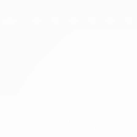
Direkt
zum
Hauptinhalt
UEFA Women's Champions League
Erhalten
Live-Ergebnisse &amp; Statistiken
UEFA Women's Champions League
Apollon Ladies vs Young Boys
Überblick
Updates
Infos zum Spiel
Du willst Tor-Alarme und Aufstellungs-
Benachrichtigungen? Hol dir jetzt die
App!