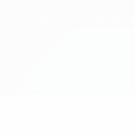
Direkt
zum
Hauptinhalt
UEFA Women's Champions League
Erhalten
Live-Ergebnisse &amp; Statistiken
UEFA Women's Champions League
Fomget SK vs Neftçi
Überblick
Updates
Infos zum Spiel
Du willst Tor-Alarme und Aufstellungs-
Benachrichtigungen? Hol dir jetzt die
App!