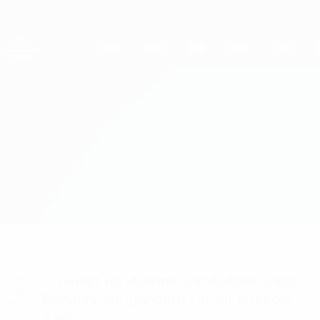
Direkt
zum
Hauptinhalt
UEFA Women's Champions League
Erhalten
Live-Ergebnisse &amp; Statistiken
UEFA Women's Champions League
Cardiff City vs Athlone Town Infos zum Spiel
Überblick
Updates
Infos zum Spiel
Du willst Tor-Alarme und Aufstellungs-
Benachrichtigungen? Hol dir jetzt die
App!