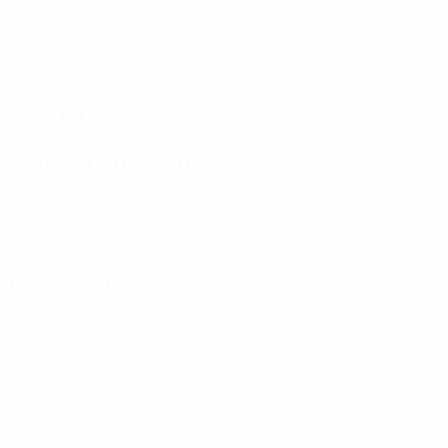
Athlone Stadium
Athlone
bewölkt
19°
Der Platz ist exzellent
Schiedsrichterinnen
Schiedsrichterin
Karoline Marie Jensen
NOR
Schiedsrichterassistenten
Line Cathrine Nymoen
NOR
Anna Kjær Schmidt
DEN
Vierte Offizielle
Briet Bragadottir
ISL
Pressemappen
Ausführliche und aktuelle Informationen zu jedem Spiel erhalten.
Zu den Pressemappen