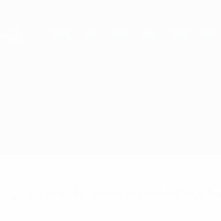
Direkt
zum
Hauptinhalt
UEFA Women's Champions League
Live-Ergebnisse &amp; Statistiken
UEFA Women's Champions League
Lanchkhuti vs Cliftonville
Überblick
Updates
Infos zum Spiel
Du willst Tor-Alarme und Aufstellungs-Ben